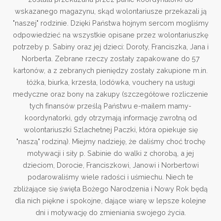
wskazanego magazynu, skąd wolontariusze przekazali ją
"naszej" rodzinie. Dzięki Państwa hojnym sercom mogliśmy
odpowiedzieć na wszystkie opisane przez wolontariuszkę
potrzeby p. Sabiny oraz jej dzieci: Doroty, Franciszka, Jana i
Norberta. Zebrane rzeczy zostały zapakowane do 57
kartonów, a z zebranych pieniędzy zostały zakupione m.in.
łóżka, biurka, krzesła, lodówka, vouchery na usługi
medyczne oraz bony na zakupy (szczegółowe rozliczenie
tych finansów prześlą Państwu e-mailem mamy-
koordynatorki, gdy otrzymają informację zwrotną od
wolontariuszki Szlachetnej Paczki, która opiekuje się
"naszą" rodziną). Miejmy nadzieję, że daliśmy choć trochę
motywacji i siły p. Sabinie do walki z chorobą, a jej
dzieciom, Dorocie, Franciszkowi, Janowi i Norbertowi
podarowaliśmy wiele radości i uśmiechu. Niech te
zbliżające się święta Bożego Narodzenia i Nowy Rok będą
dla nich piękne i spokojne, dające wiarę w lepsze kolejne
dni i motywację do zmieniania swojego życia.