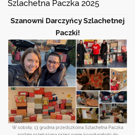
Szlachetna Paczka 2025
Szanowni Darczyńcy Szlachetnej
Paczki!
W sobotę, 13 grudnia przedszkolna Szlachetna Paczka
została przekazana przez panie koordynatorki do